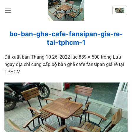
Chuyển
đến
nội
dung
bo-ban-ghe-cafe-fansipan-gia-re-
tai-tphcm-1
Đã xuất bản
Tháng 10 26, 2022
lúc
889 × 500
trong
Lưu
ngay địa chỉ cung cấp bộ bàn ghế cafe fansipan giá rẻ tại
TPHCM