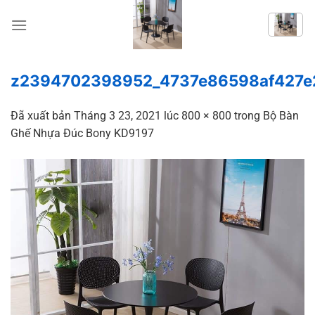
Chuyển
đến
nội
dung
z2394702398952_4737e86598af427e
Đã xuất bản
Tháng 3 23, 2021
lúc
800 × 800
trong
Bộ Bàn
Ghế Nhựa Đúc Bony KD9197