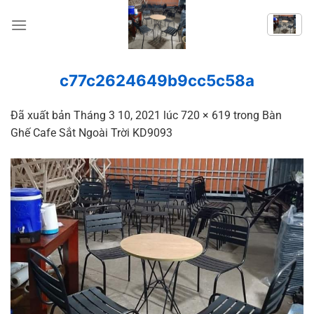
Chuyển
đến
nội
dung
c77c2624649b9cc5c58a
Đã xuất bản
Tháng 3 10, 2021
lúc
720 × 619
trong
Bàn
Ghế Cafe Sắt Ngoài Trời KD9093